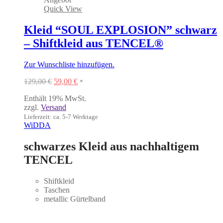
Quick View
Kleid “SOUL EXPLOSION” schwarz
– Shiftkleid aus TENCEL®
Zur Wunschliste hinzufügen.
Ursprünglicher
Aktueller
129,00
€
59,00
€
*
Preis
Preis
Enthält 19% MwSt.
war:
ist:
zzgl.
Versand
129,00 €
59,00 €.
Lieferzeit: ca. 5-7 Werktage
WiDDA
schwarzes Kleid aus nachhaltigem
TENCEL
Shiftkleid
Taschen
metallic Gürtelband