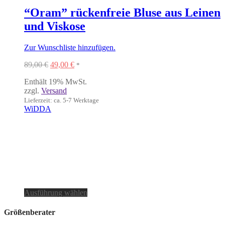
“Oram” rückenfreie Bluse aus Leinen
und Viskose
Zur Wunschliste hinzufügen.
Ursprünglicher
Aktueller
89,00
€
49,00
€
*
Preis
Preis
Enthält 19% MwSt.
war:
ist:
zzgl.
Versand
89,00 €
49,00 €.
Lieferzeit: ca. 5-7 Werktage
WiDDA
Dieses
Ausführung wählen
Produkt
weist
Größenberater
mehrere