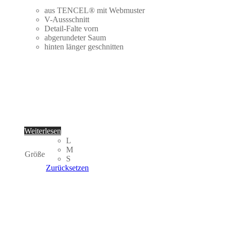
aus TENCEL® mit Webmuster
V-Aussschnitt
Detail-Falte vorn
abgerundeter Saum
hinten länger geschnitten
Weiterlesen
L
M
Größe
S
Zurücksetzen