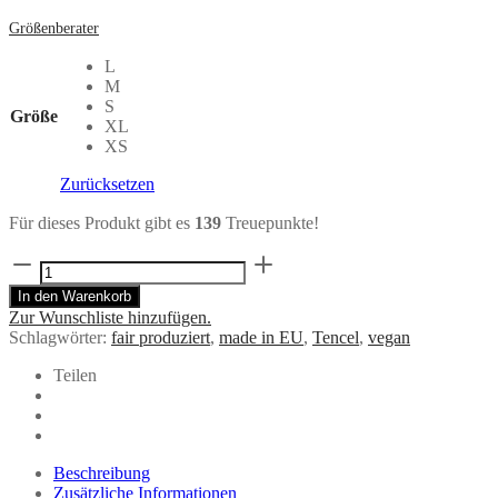
Größenberater
L
M
S
Größe
XL
XS
Zurücksetzen
Für dieses Produkt gibt es
139
Treuepunkte!
Bundfaltenhose
JUPP
In den Warenkorb
petrol
Zur Wunschliste hinzufügen.
aus
Schlagwörter:
fair produziert
,
made in EU
,
Tencel
,
vegan
ECOVERO®
Menge
Teilen
Beschreibung
Zusätzliche Informationen