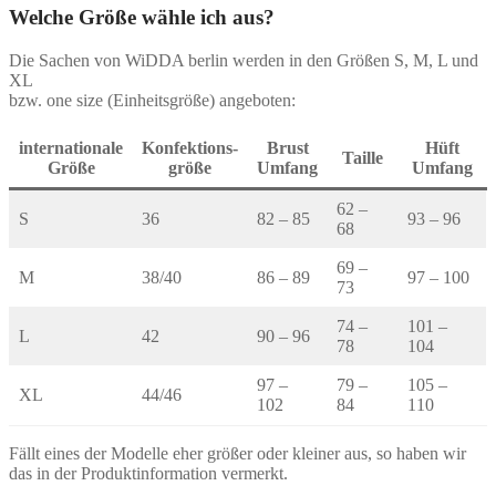
Varianten
Welche Größe wähle ich aus?
auf.
Die
Die Sachen von WiDDA berlin werden in den Größen S, M, L und
Optionen
XL
können
bzw. one size (Einheitsgröße) angeboten:
auf
der
Produktseite
internationale
Konfektions-
Brust
Hüft
Taille
gewählt
Größe
größe
Umfang
Umfang
werden
62 –
S
36
82 – 85
93 – 96
68
69 –
M
38/40
86 – 89
97 – 100
73
74 –
101 –
L
42
90 – 96
78
104
97 –
79 –
105 –
XL
44/46
102
84
110
Fällt eines der Modelle eher größer oder kleiner aus, so haben wir
das in der Produktinformation vermerkt.