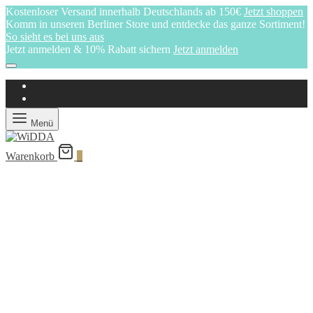
Kostenloser Versand innerhalb Deutschlands ab 150€
Jetzt shoppen
Komm in unseren Berliner Store und entdecke das ganze Sortiment!
So sieht es bei uns aus
Jetzt anmelden & 10% Rabatt sichern
Jetzt anmelden
Menü
Warenkorb
0