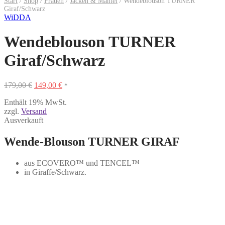
Start
/
Shop
/
Frauen
/
Jacken & Mäntel
/
Wendeblouson TURNER
Giraf/Schwarz
WiDDA
Wendeblouson TURNER
Giraf/Schwarz
Ursprünglicher
Aktueller
179,00
€
149,00
€
*
Preis
Preis
Enthält 19% MwSt.
war:
ist:
zzgl.
Versand
179,00 €
149,00 €.
Ausverkauft
Wende-Blouson TURNER GIRAF
aus ECOVERO™ und TENCEL™
in Giraffe/Schwarz.