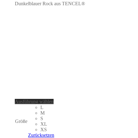
Dunkelblauer Rock aus TENCEL
®
Dieses
Ausführung wählen
Produkt
L
weist
M
mehrere
S
Größe
Varianten
XL
auf.
XS
Die
Zurücksetzen