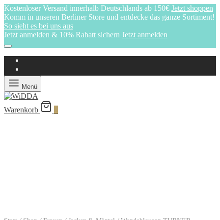
Kostenloser Versand innerhalb Deutschlands ab 150€
Jetzt shoppen
Komm in unseren Berliner Store und entdecke das ganze Sortiment!
So sieht es bei uns aus
Jetzt anmelden & 10% Rabatt sichern
Jetzt anmelden
Menü
Warenkorb
0