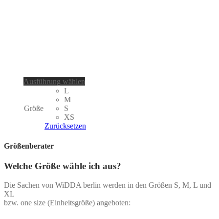
Dieses
Ausführung wählen
Produkt
L
weist
M
mehrere
Größe
S
Varianten
XS
auf.
Zurücksetzen
Die
Optionen
Größenberater
können
auf
Welche Größe wähle ich aus?
der
Produktseite
Die Sachen von WiDDA berlin werden in den Größen S, M, L und
gewählt
XL
werden
bzw. one size (Einheitsgröße) angeboten: