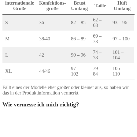
internationale
Konfektions-
Brust
Hüft
Taille
Größe
größe
Umfang
Umfang
62 –
S
36
82 – 85
93 – 96
68
69 –
M
38/40
86 – 89
97 – 100
73
74 –
101 –
L
42
90 – 96
78
104
97 –
79 –
105 –
XL
44/46
102
84
110
Fällt eines der Modelle eher größer oder kleiner aus, so haben wir
das in der Produktinformation vermerkt.
Wie vermesse ich mich richtig?