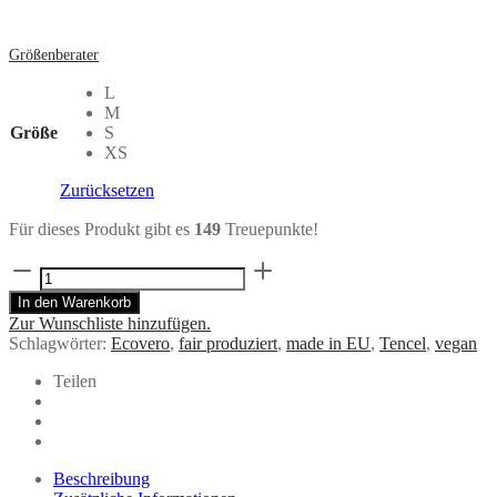
Größenberater
L
M
Größe
S
XS
Zurücksetzen
Für dieses Produkt gibt es
149
Treuepunkte!
Wendeblouson
TURNER
In den Warenkorb
Giraf/Schwarz
Zur Wunschliste hinzufügen.
Menge
Schlagwörter:
Ecovero
,
fair produziert
,
made in EU
,
Tencel
,
vegan
Teilen
Beschreibung