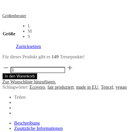
Größenberater
L
M
Größe
S
Zurücksetzen
Für dieses Produkt gibt es
149
Treuepunkte!
Kleid
MALOU
In den Warenkorb
aus
Zur Wunschliste hinzufügen.
Leinen
Schlagwörter:
Ecovero
,
fair produziert
,
made in EU
,
Tencel
,
vegan
und
ECOVERO®
Teilen
Menge
Beschreibung
Zusätzliche Informationen