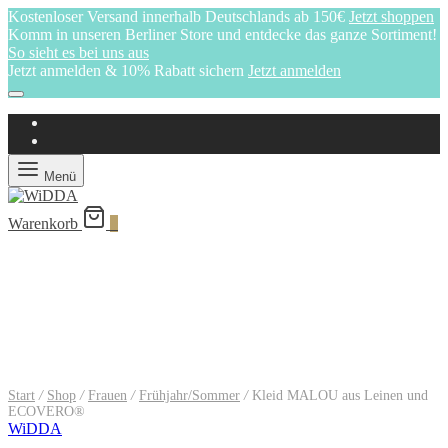
Kostenloser Versand innerhalb Deutschlands ab 150€
Jetzt shoppen
Komm in unseren Berliner Store und entdecke das ganze Sortiment!
So sieht es bei uns aus
Jetzt anmelden & 10% Rabatt sichern
Jetzt anmelden
Menü
Warenkorb
0
Start
/
Shop
/
Frauen
/
Frühjahr/Sommer
/
Kleid MALOU aus Leinen und
ECOVERO®
WiDDA