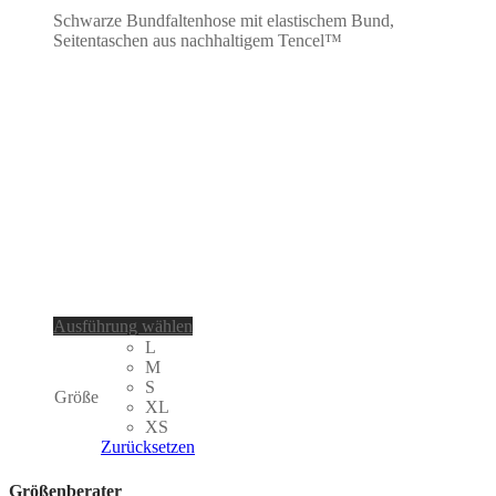
Schwarze Bundfaltenhose mit elastischem Bund,
Seitentaschen aus nachhaltigem Tencel™
Dieses
Ausführung wählen
Produkt
L
weist
M
mehrere
S
Größe
Varianten
XL
auf.
XS
Die
Zurücksetzen
Optionen
können
Größenberater