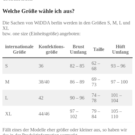
auf
der
Welche Größe wähle ich aus?
Produktseite
gewählt
Die Sachen von WiDDA berlin werden in den Größen S, M, L und
werden
XL
bzw. one size (Einheitsgröße) angeboten:
internationale
Konfektions-
Brust
Hüft
Taille
Größe
größe
Umfang
Umfang
62 –
S
36
82 – 85
93 – 96
68
69 –
M
38/40
86 – 89
97 – 100
73
74 –
101 –
L
42
90 – 96
78
104
97 –
79 –
105 –
XL
44/46
102
84
110
Fällt eines der Modelle eher größer oder kleiner aus, so haben wir