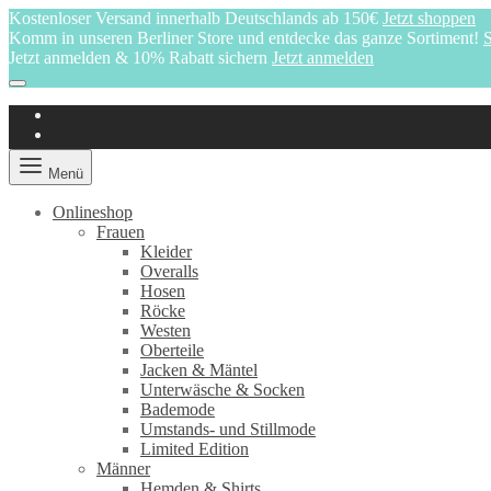
Kostenloser Versand innerhalb Deutschlands ab 150€
Jetzt shoppen
Komm in unseren Berliner Store und entdecke das ganze Sortiment!
S
Jetzt anmelden & 10% Rabatt sichern
Jetzt anmelden
Menü
Onlineshop
Frauen
Kleider
Overalls
Hosen
Röcke
Westen
Oberteile
Jacken & Mäntel
Unterwäsche & Socken
Bademode
Umstands- und Stillmode
Limited Edition
Männer
Hemden & Shirts