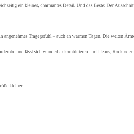
zeitig ein kleines, charmantes Detail. Und das Beste: Der Ausschnitt 
ein angenehmes Tragegefühl – auch an warmen Tagen. Die weiten Ärmel u
arderobe und lässt sich wunderbar kombinieren – mit Jeans, Rock oder 
öße kleiner.