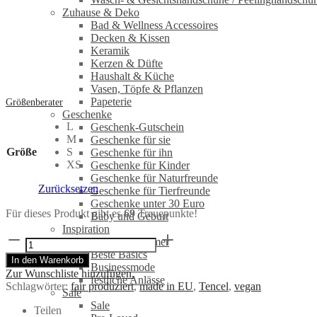
Zuhause & Deko
Bad & Wellness Accessoires
Decken & Kissen
Keramik
Kerzen & Düfte
Haushalt & Küche
Vasen, Töpfe & Pflanzen
Papeterie
Größenberater
Geschenke
L
Geschenk-Gutschein
M
Geschenke für sie
Größe
S
Geschenke für ihn
XS
Geschenke für Kinder
Geschenke für Naturfreunde
Zurücksetzen
Geschenke für Tierfreunde
Geschenke unter 30 Euro
Für dieses Produkt gibt es
69
Treuepunkte!
Baby und Geburt
Inspiration
Rückenfreies
Frühjahr/Sommer
Shirt
Beste Basics
In den Warenkorb
FARI
Businessmode
Zur Wunschliste hinzufügen.
Lavendel
festliche Anlässe
Schlagwörter:
fair produziert
,
made in EU
,
Tencel
,
vegan
aus
Sale
TENCEL®
Sale
Teilen
Menge