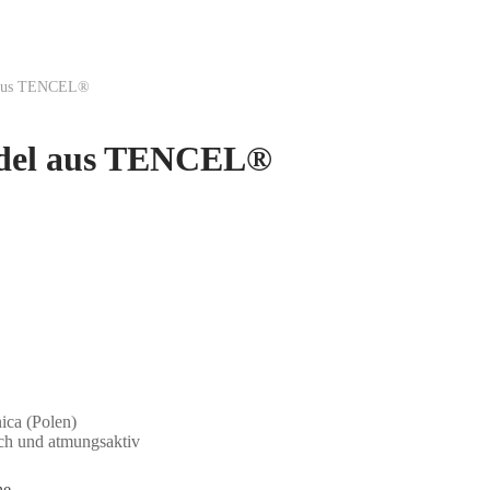
l aus TENCEL®
ndel aus TENCEL®
ica (Polen)
ich und atmungsaktiv
he