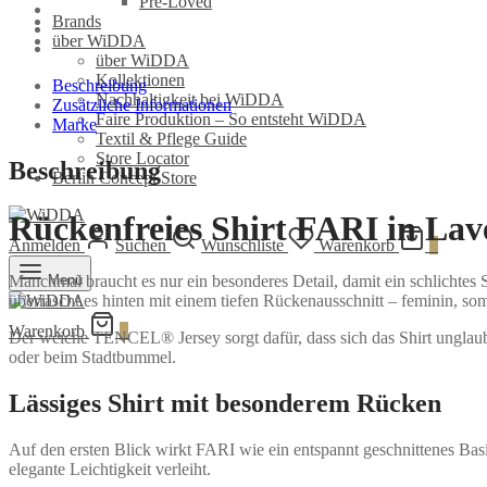
Pre-Loved
Brands
über WiDDA
über WiDDA
Kollektionen
Beschreibung
Nachhaltigkeit bei WiDDA
Zusätzliche Informationen
Faire Produktion – So entsteht WiDDA
Marke
Textil & Pflege Guide
Store Locator
Beschreibung
Berlin Concept Store
Rückenfreies Shirt FARI in Lav
Anmelden
Suchen
Wunschliste
Warenkorb
0
Menü
Manchmal braucht es nur ein besonderes Detail, damit ein schlichtes 
überrascht es hinten mit einem tiefen Rückenausschnitt – feminin, so
Warenkorb
0
Der weiche TENCEL® Jersey sorgt dafür, dass sich das Shirt unglaubl
oder beim Stadtbummel.
Lässiges Shirt mit besonderem Rücken
Auf den ersten Blick wirkt FARI wie ein entspannt geschnittenes Bas
elegante Leichtigkeit verleiht.