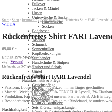
Pullover
Jacken & Mäntel
Hosen
Unterwäsche & Socken
Start
/
Shop
/
Inspiration
/
Beste Basics
/
Rückenfreies Shirt FARI Lavende
Unterwäsche
WiDDA
Socken
Badehosen
Rückenfreies Shirt FARI Lave
Accessoires
Taschen
Schmuck
69,00
€
Sonnenbrillen
*
Kopfbedeckungen
Enthält 19% MwSt.
Stirnbänder
zzgl.
Versand
Handschuhe & Stulpen
Lieferzeit: ca. 5-7 Werktage
Tücher und Schals
Gürtel
Rückenfreies Shirt FARI Lavendel
Schuhe
Naturkosmetik & Pflege
Gesichtspflege
• Passform: Loose Fit, leicht oversized, hinten länger geschnitten
Körperpflege
• Material: Weicher Jersey aus 93% TENCEL® Lyocell, 7% Elasthan
Haarpflege
• Produktion: Fair produziert bei unserem Partnerbetrieb ABE in Legn
Deodorants
• Besonderheiten: rückenfreies Design mit Bindeband, besonders we
Rasur & Bartpflege
Sets & Geschenkpackungen
Nachhaltigkeit
Wasch‑ & Gesichtshandschuhe / Peelinghandschu