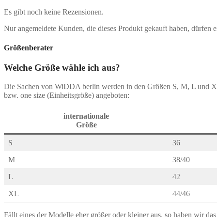
Es gibt noch keine Rezensionen.
Nur angemeldete Kunden, die dieses Produkt gekauft haben, dürfen 
Größenberater
Welche Größe wähle ich aus?
Die Sachen von WiDDA berlin werden in den Größen S, M, L und 
bzw. one size (Einheitsgröße) angeboten:
internationale
Größe
S
36
M
38/40
L
42
XL
44/46
Fällt eines der Modelle eher größer oder kleiner aus, so haben wir da