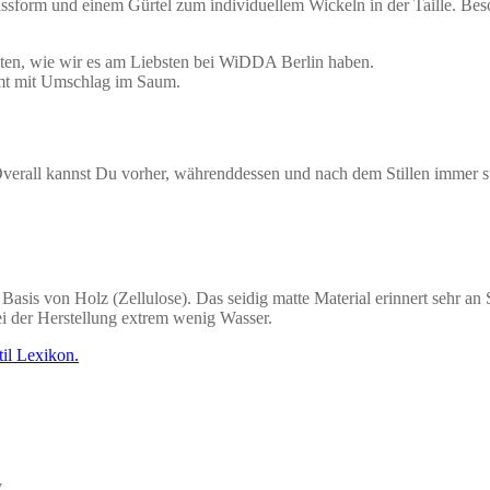
ssform und einem Gürtel zum individuellem Wickeln in der Taille. Bes
alten, wie wir es am Liebsten bei WiDDA Berlin haben.
mt mit Umschlag im Saum.
 Overall kannst Du vorher, währenddessen und nach dem Stillen immer s
 Basis von Holz (Zellulose). Das seidig matte Material erinnert sehr an
ei der Herstellung extrem wenig Wasser.
til Lexikon.
.