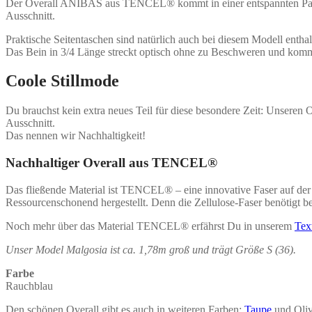
Der Overall ANIBAS aus
TENCEL®
kommt in einer entspannten Pa
Ausschnitt.
Praktische Seitentaschen sind natürlich auch bei diesem Modell enth
Das Bein in 3/4 Länge streckt optisch ohne zu Beschweren und kom
Coole Stillmode
Du brauchst kein extra neues Teil für diese besondere Zeit: Unseren
Ausschnitt.
Das nennen wir Nachhaltigkeit!
Nachhaltiger Overall aus
TENCEL®
Das fließende Material ist
TENCEL®
– eine innovative Faser auf der
Ressourcenschonend hergestellt. Denn die Zellulose-Faser benötigt b
Noch mehr über das Material
TENCEL®
erfährst Du in unserem
Tex
Unser Model Malgosia ist ca. 1,78m groß und trägt Größe S (36).
Farbe
Rauchblau
Den schönen Overall gibt es auch in weiteren Farben:
Taupe
und Oliv