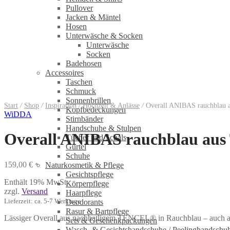
Pullover
Jacken & Mäntel
Hosen
Unterwäsche & Socken
Unterwäsche
Socken
Badehosen
Accessoires
Taschen
Schmuck
Sonnenbrillen
Start
/
Shop
/
Inspiration
/
Hochzeit & Anlässe
/
Overall ANIBAS rauchblau
Kopfbedeckungen
WiDDA
Stirnbänder
Handschuhe & Stulpen
Overall ANIBAS rauchblau a
Tücher und Schals
Gürtel
Schuhe
159,00
€
Naturkosmetik & Pflege
*
Gesichtspflege
Enthält 19% MwSt.
Körperpflege
zzgl.
Versand
Haarpflege
Lieferzeit: ca. 5-7 Werktage
Deodorants
Rasur & Bartpflege
Lässiger Overall aus nachhatligem
TENCEL® in Rauchblau –
auch a
Sets & Geschenkpackungen
Wasch‑ & Gesichtshandschuhe / Peelinghandschu