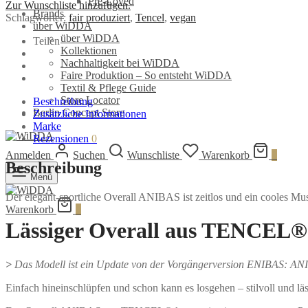
Pre-Loved
Zur Wunschliste hinzufügen.
aus
Brands
Schlagwörter:
fair produziert
,
Tencel
,
vegan
TENCEL®
über WiDDA
Menge
über WiDDA
Teilen
Kollektionen
Nachhaltigkeit bei WiDDA
Faire Produktion – So entsteht WiDDA
Textil & Pflege Guide
Store Locator
Beschreibung
Berlin Concept Store
Zusätzliche Informationen
Marke
Rezensionen
0
Anmelden
Suchen
Wunschliste
Warenkorb
0
Beschreibung
Menü
Der elegant-sportliche Overall ANIBAS ist zeitlos und ein cooles M
Warenkorb
0
Lässiger Overall aus
TENCEL®
>
Das Modell ist ein Update von der Vorgängerversion ENIBAS: ANIB
Einfach hineinschlüpfen und schon kann es losgehen – stilvoll und läs