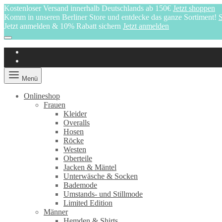
Kostenloser Versand innerhalb Deutschlands ab 150€
Jetzt shoppen
Komm in unseren Berliner Store und entdecke das ganze Sortiment!
S
Jetzt anmelden & 10% Rabatt sichern
Jetzt anmelden
Menü
Onlineshop
Frauen
Kleider
Overalls
Hosen
Röcke
Westen
Oberteile
Jacken & Mäntel
Unterwäsche & Socken
Bademode
Umstands- und Stillmode
Limited Edition
Männer
Hemden & Shirts