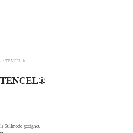
 aus TENCEL®
us TENCEL®
ls Stillmode geeignet.
he