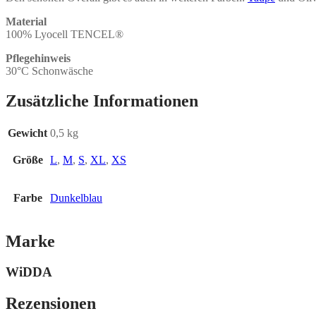
Material
100% Lyocell TENCEL
®
Pflegehinweis
30°C Schonwäsche
Zusätzliche Informationen
Gewicht
0,5 kg
Größe
L
,
M
,
S
,
XL
,
XS
Farbe
Dunkelblau
Marke
WiDDA
Rezensionen