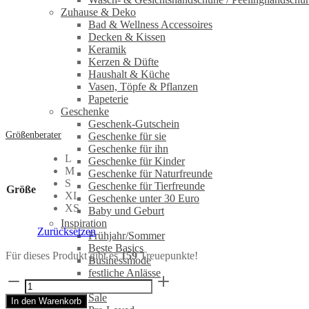
Zuhause & Deko
Bad & Wellness Accessoires
Decken & Kissen
Keramik
Kerzen & Düfte
Haushalt & Küche
Vasen, Töpfe & Pflanzen
Papeterie
Geschenke
Geschenk-Gutschein
Größenberater
Geschenke für sie
Geschenke für ihn
L
Geschenke für Kinder
M
Geschenke für Naturfreunde
S
Geschenke für Tierfreunde
Größe
XL
Geschenke unter 30 Euro
XS
Baby und Geburt
Inspiration
Zurücksetzen
Frühjahr/Sommer
Beste Basics
Für dieses Produkt gibt es
159
Treuepunkte!
Businessmode
festliche Anlässe
Overall
Sale
ANIBAS
Sale
In den Warenkorb
rauchblau