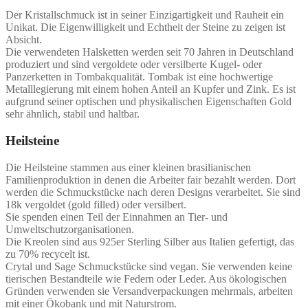
Der Kristallschmuck ist in seiner Einzigartigkeit und Rauheit ein
Unikat. Die Eigenwilligkeit und Echtheit der Steine zu zeigen ist
Absicht.
Die verwendeten Halsketten werden seit 70 Jahren in Deutschland
produziert und sind vergoldete oder versilberte Kugel- oder
Panzerketten in Tombakqualität. Tombak ist eine hochwertige
Metalllegierung mit einem hohen Anteil an Kupfer und Zink. Es ist
aufgrund seiner optischen und physikalischen Eigenschaften Gold
sehr ähnlich, stabil und haltbar.
Heilsteine
Die Heilsteine stammen aus einer kleinen brasilianischen
Familienproduktion in denen die Arbeiter fair bezahlt werden. Dort
werden die Schmuckstücke nach deren Designs verarbeitet. Sie sind
18k vergoldet (gold filled) oder versilbert.
Sie spenden einen Teil der Einnahmen an Tier- und
Umweltschutzorganisationen.
Die Kreolen sind aus 925er Sterling Silber aus Italien gefertigt, das
zu 70% recycelt ist.
Crytal und Sage Schmuckstücke sind vegan. Sie verwenden keine
tierischen Bestandteile wie Federn oder Leder. Aus ökologischen
Gründen verwenden sie Versandverpackungen mehrmals, arbeiten
mit einer Ökobank und mit Naturstrom.