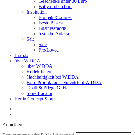
Geschenke unter 30 Euro
Baby und Geburt
Inspiration
Frühjahr/Sommer
Beste Basics
Businessmode
festliche Anlässe
Sale
Sale
Pre-Loved
Brands
über WiDDA
über WiDDA
Kollektionen
Nachhaltigkeit bei WiDDA
Faire Produktion – So entsteht WiDDA
Textil & Pflege Guide
Store Locator
Berlin Concept Store
Anmelden
Erforderlich