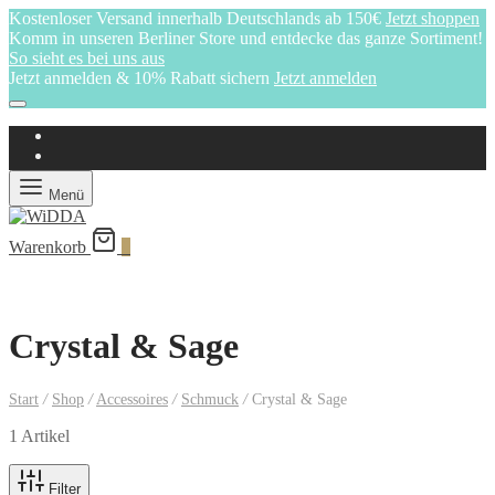
Kostenloser Versand innerhalb Deutschlands ab 150€
Jetzt shoppen
Komm in unseren Berliner Store und entdecke das ganze Sortiment!
So sieht es bei uns aus
Jetzt anmelden & 10% Rabatt sichern
Jetzt anmelden
Menü
Warenkorb
0
Crystal & Sage
Start
/
Shop
/
Accessoires
/
Schmuck
/
Crystal & Sage
1 Artikel
Filter