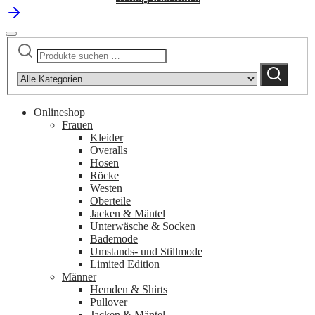
Suchen
Narrow
nach:
by
Suchen
category:
Onlineshop
Frauen
Kleider
Overalls
Hosen
Röcke
Westen
Oberteile
Jacken & Mäntel
Unterwäsche & Socken
Bademode
Umstands- und Stillmode
Limited Edition
Männer
Hemden & Shirts
Pullover
Jacken & Mäntel