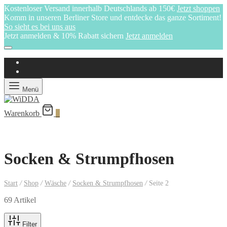
Kostenloser Versand innerhalb Deutschlands ab 150€
Jetzt shoppen
Komm in unseren Berliner Store und entdecke das ganze Sortiment!
So sieht es bei uns aus
Jetzt anmelden & 10% Rabatt sichern
Jetzt anmelden
Menü
Warenkorb
0
Socken & Strumpfhosen
Start
/
Shop
/
Wäsche
/
Socken & Strumpfhosen
/
Seite 2
69 Artikel
Filter