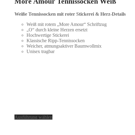
More Amour Tennissocken Weiß
Weiße Tennissocken mit roter Stickerei & Herz-Details
Weiß mit rotem „More Amour“ Schriftzug
„O“ durch kleine Herzen ersetzt
Hochwertige Stickerei
Klassische Ripp-Tennissocken
Weicher, atmungsaktiver Baumwollmix
Unisex tragbar
Dieses
Ausführung wählen
Produkt
weist
mehrere