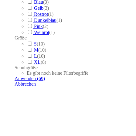
Blau
(
3
)
Gelb
(
3
)
Rostrot
(
1
)
Dunkelblau
(
1
)
Pink
(
2
)
Weinrot
(
1
)
Größe
S
(
10
)
M
(
10
)
L
(
10
)
XL
(
8
)
Schuhgröße
Es gibt noch keine Filterbegriffe
Anwenden
(
69
)
Abbrechen