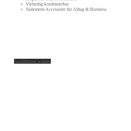
Vielseitig kombinierbar
Statement-Accessoire für Alltag & Business
Dieses
Ausführung wählen
Produkt
weist
mehrere
Varianten
auf.
Die
Optionen
können
auf
der
Produktseite
gewählt
werden