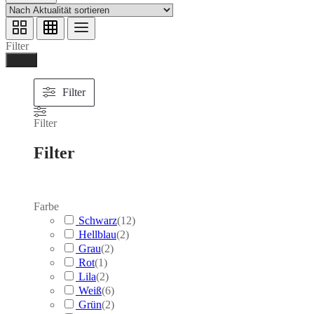
Filter
Ferig
Filter
Filter
Filter
Farbe
Schwarz
(
12
)
Hellblau
(
2
)
Grau
(
2
)
Rot
(
1
)
Lila
(
2
)
Weiß
(
6
)
Grün
(
2
)