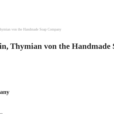
 Thymian von the Handmade Soap Company
rin, Thymian von the Handmad
pany
he