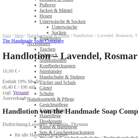
Pullover
Jacken & Mäntel
Hosen
Unterwäsche & Socken
Unterwäsche
Socken
Start
/
Shop
/
Naturkosmetik & Pflege
/
Handlotion – Lavendel, Rosmarin,
Badehosen
The Handmade Soap Company
Accessoires
Taschen
Handlotion – Lavendel, Rosma
Schmuck
Sonnenbrillen
Kopfbedeckungen
16,00
€
Stirnbänder
*
Handschuhe & Stulpen
Enthält 19% MwSt.
Tücher und Schals
(
6,40
€
/ 100 ml)
Gürtel
zzgl.
Versand
Schuhe
Ausverkauft
Naturkosmetik & Pflege
Gesichtspflege
Handlotion von the Handmade Soap Com
Körperpflege
Haarpflege
Deodorants
Duftrichtung:Lavendel, Rosmarin, Thymian
Rasur & Bartpflege
Sets & Geschenkpackungen
für alle Hauttypen geeignet
Wasch‑ & Gesichtshandschuhe / Peelinghandschu