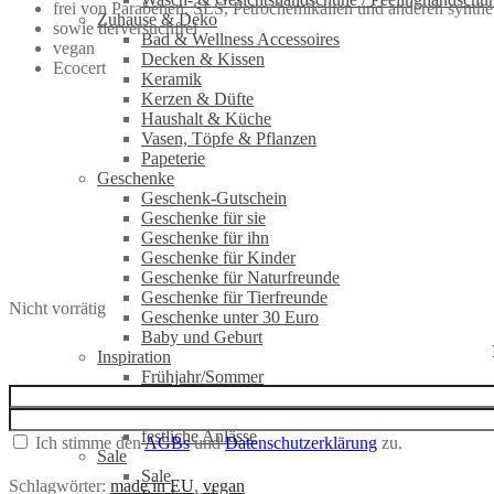
frei von Parabenen, SLS, Petrochemikalien und anderen synthe
Zuhause & Deko
sowie tierversuchfrei
Bad & Wellness Accessoires
vegan
Decken & Kissen
Ecocert
Keramik
Kerzen & Düfte
Haushalt & Küche
Vasen, Töpfe & Pflanzen
Papeterie
Geschenke
Geschenk-Gutschein
Geschenke für sie
Geschenke für ihn
Geschenke für Kinder
Geschenke für Naturfreunde
Geschenke für Tierfreunde
Nicht vorrätig
Geschenke unter 30 Euro
Baby und Geburt
Inspiration
Frühjahr/Sommer
Beste Basics
Businessmode
festliche Anlässe
Ich stimme den
AGBs
und
Datenschutzerklärung
zu.
Sale
Sale
Schlagwörter:
made in EU
,
vegan