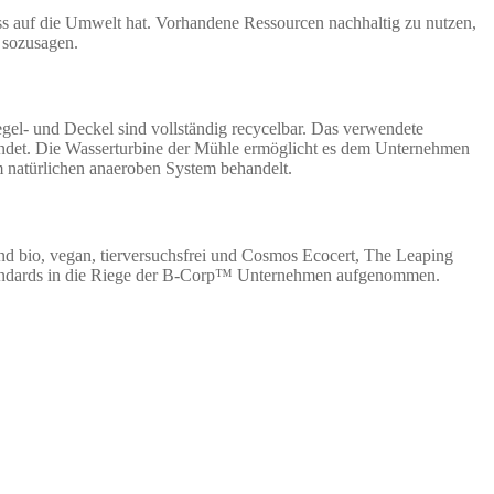
ss auf die Umwelt hat. Vorhandene Ressourcen nachhaltig zu nutzen,
g sozusagen.
gel- und Deckel sind vollständig recycelbar. Das verwendete
wendet. Die Wasserturbine der Mühle ermöglicht es dem Unternehmen
em natürlichen anaeroben System behandelt.
nd bio, vegan, tierversuchsfrei und Cosmos Ecocert, The Leaping
Standards in die Riege der B-Corp™ Unternehmen aufgenommen.