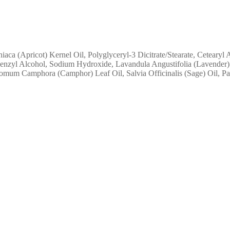
aca (Apricot) Kernel Oil, Polyglyceryl-3 Dicitrate/Stearate, Cetearyl
nzyl Alcohol, Sodium Hydroxide, Lavandula Angustifolia (Lavender) 
omum Camphora (Camphor) Leaf Oil, Salvia Officinalis (Sage) Oil, Pa