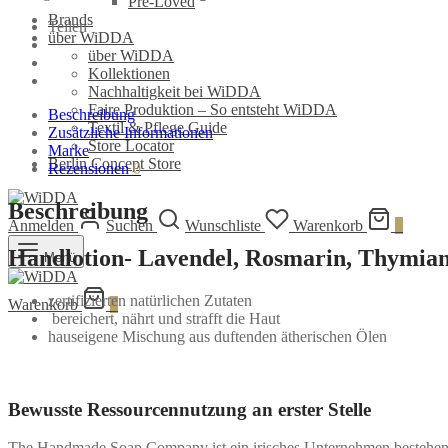
Pre-Loved
Brands
Teilen
über WiDDA
über WiDDA
Kollektionen
Nachhaltigkeit bei WiDDA
Faire Produktion – So entsteht WiDDA
Beschreibung
Textil & Pflege Guide
Zusätzliche Informationen
Store Locator
Marke
Berlin Concept Store
Rezensionen
0
Beschreibung
Anmelden
Suchen
Wunschliste
Warenkorb
0
Handlotion- Lavendel, Rosmarin, Thymia
Menü
zertifizierten natürlichen Zutaten
Warenkorb
0
bereichert, nährt und strafft die Haut
hauseigene Mischung aus duftenden ätherischen Ölen
Bewusste Ressourcennutzung an erster Stelle
The Handmade Soap Company ist ein irisches Unternehmen bestehend 