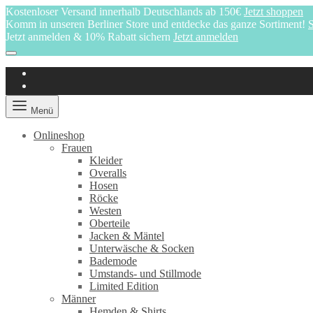
Kostenloser Versand innerhalb Deutschlands ab 150€
Jetzt shoppen
Komm in unseren Berliner Store und entdecke das ganze Sortiment!
S
Jetzt anmelden & 10% Rabatt sichern
Jetzt anmelden
Menü
Onlineshop
Frauen
Kleider
Overalls
Hosen
Röcke
Westen
Oberteile
Jacken & Mäntel
Unterwäsche & Socken
Bademode
Umstands- und Stillmode
Limited Edition
Männer
Hemden & Shirts