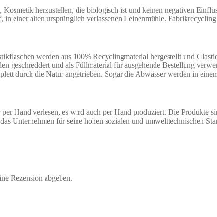
osmetik herzustellen, die biologisch ist und keinen negativen Einflu
, in einer alten ursprünglich verlassenen Leinenmühle. Fabrikrecyclin
ikflaschen werden aus 100% Recyclingmaterial hergestellt und Glastie
rden geschreddert und als Füllmaterial für ausgehende Bestellung ver
komplett durch die Natur angetrieben. Sogar die Abwässer werden in ein
er Hand verlesen, es wird auch per Hand produziert. Die Produkte si
de das Unternehmen für seine hohen sozialen und umwelttechnischen 
eine Rezension abgeben.