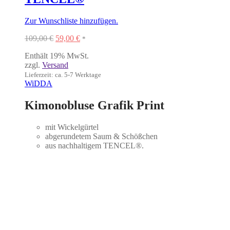
Zur Wunschliste hinzufügen.
Ursprünglicher
Aktueller
109,00
€
59,00
€
*
Preis
Preis
Enthält 19% MwSt.
war:
ist:
zzgl.
Versand
109,00 €
59,00 €.
Lieferzeit: ca. 5-7 Werktage
WiDDA
Kimonobluse Grafik Print
mit Wickelgürtel
abgerundetem Saum & Schößchen
aus nachhaltigem TENCEL®.