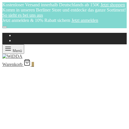
Kostenloser Versand innerhalb Deutschlands ab 150€
Jetzt shoppen
Komm in unseren Berliner Store und entdecke das ganze Sortiment!
So sieht es bei uns aus
Jetzt anmelden & 10% Rabatt sichern
Jetzt anmelden
Menü
Warenkorb
0