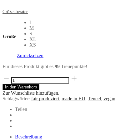
Größenberater
L
M
S
Größe
XL
XS
Zurücksetzen
Für dieses Produkt gibt es
99
Treuepunkte!
ADELE
Kleid
In den Warenkorb
mit
Zur Wunschliste hinzufügen.
Aquarell-
Schlagwörter:
fair produziert
,
made in EU
,
Tencel
,
vegan
Muster
aus
Teilen
TENCEL®
Menge
Beschreibung