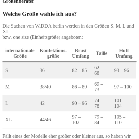
Größenberater
der
Produktseite
Welche Größe wähle ich aus?
gewählt
werden
Die Sachen von WiDDA berlin werden in den Größen S, M, L und
XL
bzw. one size (Einheitsgröße) angeboten:
internationale
Konfektions-
Brust
Hüft
Taille
Größe
größe
Umfang
Umfang
62 –
S
36
82 – 85
93 – 96
68
69 –
M
38/40
86 – 89
97 – 100
73
74 –
101 –
L
42
90 – 96
78
104
97 –
79 –
105 –
XL
44/46
102
84
110
Fällt eines der Modelle eher größer oder kleiner aus, so haben wir