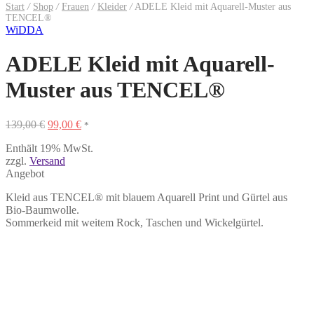
Start
/
Shop
/
Frauen
/
Kleider
/
ADELE Kleid mit Aquarell-Muster aus
TENCEL®
WiDDA
ADELE Kleid mit Aquarell-
Muster aus TENCEL®
Ursprünglicher
Aktueller
139,00
€
99,00
€
*
Preis
Preis
Enthält 19% MwSt.
war:
ist:
zzgl.
Versand
139,00 €
99,00 €.
Angebot
Kleid aus TENCEL® mit blauem Aquarell Print und Gürtel aus
Bio-Baumwolle.
Sommerkeid mit weitem Rock, Taschen und Wickelgürtel.