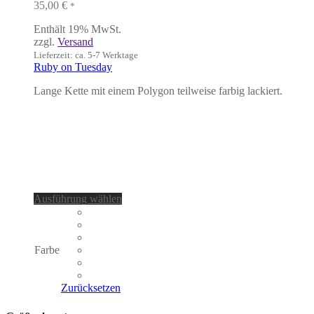
35,00
€
*
Enthält 19% MwSt.
zzgl.
Versand
Lieferzeit: ca. 5-7 Werktage
Ruby on Tuesday
Lange Kette mit einem Polygon teilweise farbig lackiert.
Dieses
Ausführung wählen
Produkt
weist
mehrere
Varianten
Farbe
auf.
Die
Optionen
Zurücksetzen
können
auf