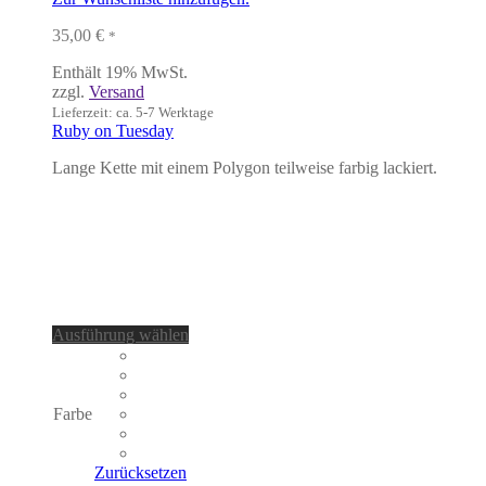
35,00
€
*
Enthält 19% MwSt.
zzgl.
Versand
Lieferzeit: ca. 5-7 Werktage
Ruby on Tuesday
Lange Kette mit einem Polygon teilweise farbig lackiert.
Dieses
Ausführung wählen
Produkt
weist
mehrere
Varianten
Farbe
auf.
Die
Optionen
Zurücksetzen