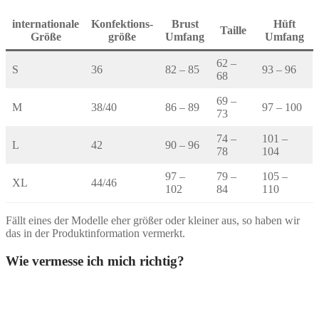
internationale
Konfektions-
Brust
Hüft
Taille
Größe
größe
Umfang
Umfang
62 –
S
36
82 – 85
93 – 96
68
69 –
M
38/40
86 – 89
97 – 100
73
74 –
101 –
L
42
90 – 96
78
104
97 –
79 –
105 –
XL
44/46
102
84
110
Fällt eines der Modelle eher größer oder kleiner aus, so haben wir
das in der Produktinformation vermerkt.
Wie vermesse ich mich richtig?