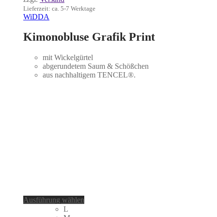
Lieferzeit: ca. 5-7 Werktage
WiDDA
Kimonobluse Grafik Print
mit Wickelgürtel
abgerundetem Saum & Schößchen
aus nachhaltigem TENCEL®.
Dieses
Ausführung wählen
Produkt
L
weist