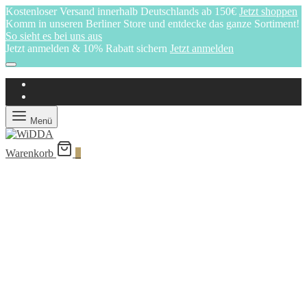
Kostenloser Versand innerhalb Deutschlands ab 150€
Jetzt shoppen
Komm in unseren Berliner Store und entdecke das ganze Sortiment!
So sieht es bei uns aus
Jetzt anmelden & 10% Rabatt sichern
Jetzt anmelden
Menü
Warenkorb
0