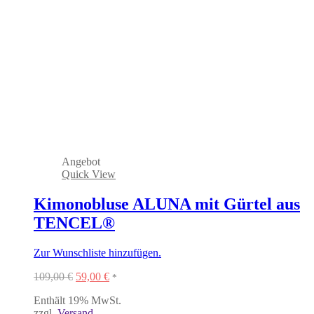
Angebot
Quick View
Kimonobluse ALUNA mit Gürtel aus
TENCEL®
Zur Wunschliste hinzufügen.
Ursprünglicher
Aktueller
109,00
€
59,00
€
*
Preis
Preis
Enthält 19% MwSt.
war:
ist:
zzgl.
Versand
109,00 €
59,00 €.