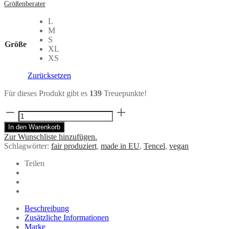
Größenberater
L
M
S
Größe
XL
XS
Zurücksetzen
Für dieses Produkt gibt es
139
Treuepunkte!
Türkises
Kleid
In den Warenkorb
ADELE
Zur Wunschliste hinzufügen.
aus
Schlagwörter:
fair produziert
,
made in EU
,
Tencel
,
vegan
TENCEL®
Menge
Teilen
Beschreibung
Zusätzliche Informationen
Marke