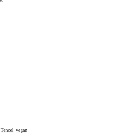
,
Tencel
,
vegan