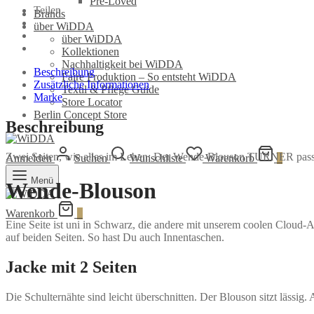
Pre-Loved
Teilen
Brands
über WiDDA
über WiDDA
Kollektionen
Nachhaltigkeit bei WiDDA
Beschreibung
Faire Produktion – So entsteht WiDDA
Zusätzliche Informationen
Textil & Pflege Guide
Marke
Store Locator
Berlin Concept Store
Beschreibung
Zwei Seiten, wie alles im Leben: Der Wende-Blouson TURNER passt 
Anmelden
Suchen
Wunschliste
Warenkorb
0
Menü
Wende-Blouson
Warenkorb
0
Eine Seite ist uni in Schwarz, die andere mit unserem coolen Cloud-A
auf beiden Seiten. So hast Du auch Innentaschen.
Jacke mit 2 Seiten
Die Schulternähte sind leicht überschnitten. Der Blouson sitzt lässi