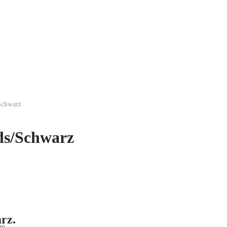
chwarz
s/Schwarz
rz.
he