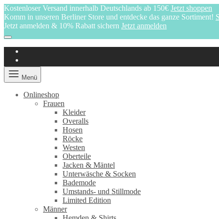
Kostenloser Versand innerhalb Deutschlands ab 150€
Jetzt shoppen
Komm in unseren Berliner Store und entdecke das ganze Sortiment!
S
Jetzt anmelden & 10% Rabatt sichern
Jetzt anmelden
Menü
Onlineshop
Frauen
Kleider
Overalls
Hosen
Röcke
Westen
Oberteile
Jacken & Mäntel
Unterwäsche & Socken
Bademode
Umstands- und Stillmode
Limited Edition
Männer
Hemden & Shirts