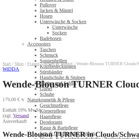
Pullover
Jacken & Mäntel
Hosen
Unterwäsche & Socken
Unterwäsche
Socken
Badehosen
Accessoires
Taschen
Schmuck
Sonnenbrillen
Start
/
Shop
/
Frauen
/
Jacken & Mäntel
/
Wende-Blouson TURNER Clouds/S
Kopfbedeckungen
WiDDA
Stirnbänder
Handschuhe & Stulpen
Wende-Blouson TURNER Cloud
Tücher und Schals
Gürtel
Schuhe
179,00
€
Naturkosmetik & Pflege
*
Gesichtspflege
Enthält 19% MwSt.
Körperpflege
zzgl.
Versand
Haarpflege
Ausverkauft
Deodorants
Rasur & Bartpflege
Wende-Blouson TURNER in Clouds/Schwa
Sets & Geschenkpackungen
Wasch‑ & Gesichtshandschuhe / Peelinghandschu