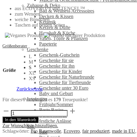
Zuhause & Deko
aus ECOVERO™ und TENCEL™
Bad & Wellness Accessoires
zum Wenden
Decken & Kissen
weiche Bündchen
Keramik
Taschen auf beiden Seiten
Kerzen & Düfte
Haushalt & Küche
Vasen, Töpfe & Pflanzen
Papeterie
Größenberater
Geschenke
Geschenk-Gutschein
L
Geschenke für sie
M
Geschenke für ihn
S
Größe
Geschenke für Kinder
XL
Geschenke für Naturfreunde
XS
Geschenke für Tierfreunde
Geschenke unter 30 Euro
Zurücksetzen
Baby und Geburt
Inspiration
Für dieses Produkt gibt es
179
Treuepunkte!
Frühjahr/Sommer
Wende-
Beste Basics
Blouson
Businessmode
In den Warenkorb
TURNER
festliche Anlässe
Zur Wunschliste hinzufügen.
Clouds/Schwarz
Sale
Schlagwörter:
Bio Baumwolle
,
Ecovero
,
fair produziert
,
made in EU
Menge
Sale