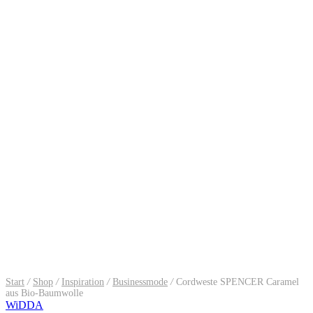
Start
/
Shop
/
Inspiration
/
Businessmode
/
Cordweste SPENCER Caramel
aus Bio-Baumwolle
WiDDA