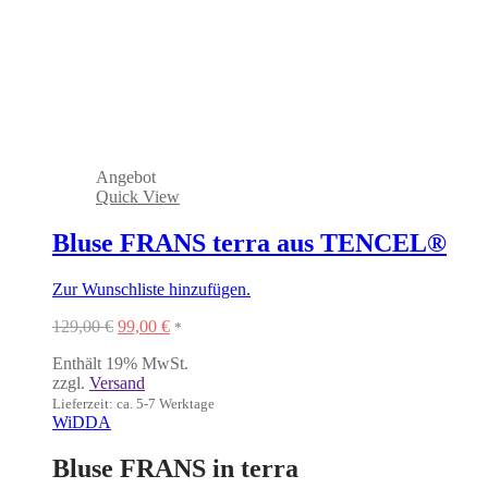
Angebot
Quick View
Bluse FRANS terra aus TENCEL®
Zur Wunschliste hinzufügen.
Ursprünglicher
Aktueller
129,00
€
99,00
€
*
Preis
Preis
Enthält 19% MwSt.
war:
ist:
zzgl.
Versand
129,00 €
99,00 €.
Lieferzeit: ca. 5-7 Werktage
WiDDA
Bluse FRANS in terra