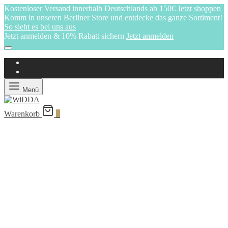
Kostenloser Versand innerhalb Deutschlands ab 150€
Jetzt shoppen
Komm in unseren Berliner Store und entdecke das ganze Sortiment!
So sieht es bei uns aus
Jetzt anmelden & 10% Rabatt sichern
Jetzt anmelden
Menü
Warenkorb
0