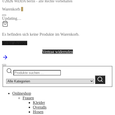
2026
©
WiDDA berlin - alle Rechte vorbehalten
Warenkorb
0
Updating…
Es befinden sich keine Produkte im Warenkorb.
Weiter shoppen
Vertrag widerrufen
Suchen
Narrow
nach:
by
Suchen
category:
Onlineshop
Frauen
Kleider
Overalls
Hosen