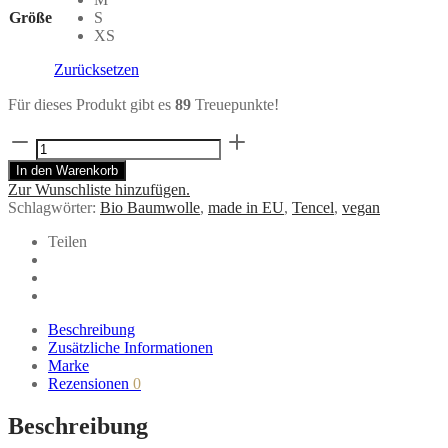
Größe
S
XS
Zurücksetzen
Für dieses Produkt gibt es
89
Treuepunkte!
Cordweste
SPENCER
In den Warenkorb
Caramel
Zur Wunschliste hinzufügen.
aus
Schlagwörter:
Bio Baumwolle
,
made in EU
,
Tencel
,
vegan
Bio-
Baumwolle
Teilen
Menge
Beschreibung
Zusätzliche Informationen
Marke
Rezensionen
0
Beschreibung