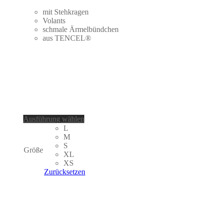
mit Stehkragen
Volants
schmale Ärmelbündchen
aus TENCEL®
Dieses
Ausführung wählen
Produkt
L
weist
M
mehrere
S
Größe
Varianten
XL
auf.
XS
Die
Zurücksetzen
Optionen
können
auf
der
Produktseite