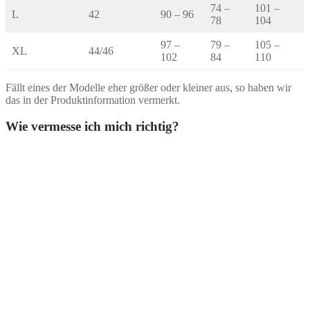
74 –
101 –
L
42
90 – 96
78
104
97 –
79 –
105 –
XL
44/46
102
84
110
Fällt eines der Modelle eher größer oder kleiner aus, so haben wir
das in der Produktinformation vermerkt.
Wie vermesse ich mich richtig?