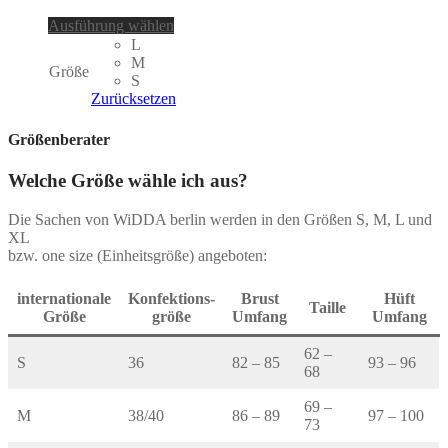
Dieses
Ausführung wählen
Produkt
L
weist
M
Größe
mehrere
S
Varianten
Zurücksetzen
auf.
Die
Größenberater
Optionen
können
Welche Größe wähle ich aus?
auf
der
Die Sachen von WiDDA berlin werden in den Größen S, M, L und
Produktseite
XL
gewählt
bzw. one size (Einheitsgröße) angeboten:
werden
internationale
Konfektions-
Brust
Hüft
Taille
Größe
größe
Umfang
Umfang
62 –
S
36
82 – 85
93 – 96
68
69 –
M
38/40
86 – 89
97 – 100
73